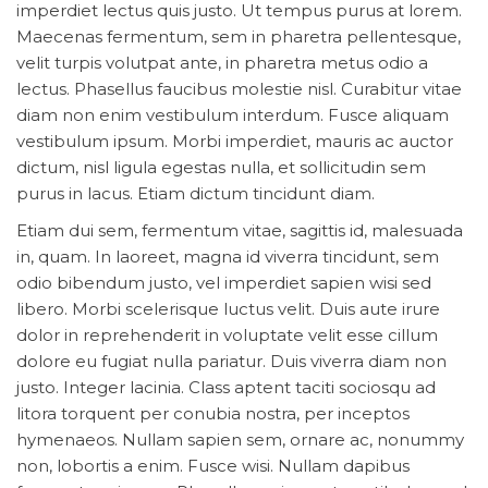
imperdiet lectus quis justo. Ut tempus purus at lorem.
Maecenas fermentum, sem in pharetra pellentesque,
velit turpis volutpat ante, in pharetra metus odio a
lectus. Phasellus faucibus molestie nisl. Curabitur vitae
diam non enim vestibulum interdum. Fusce aliquam
vestibulum ipsum. Morbi imperdiet, mauris ac auctor
dictum, nisl ligula egestas nulla, et sollicitudin sem
purus in lacus. Etiam dictum tincidunt diam.
Etiam dui sem, fermentum vitae, sagittis id, malesuada
in, quam. In laoreet, magna id viverra tincidunt, sem
odio bibendum justo, vel imperdiet sapien wisi sed
libero. Morbi scelerisque luctus velit. Duis aute irure
dolor in reprehenderit in voluptate velit esse cillum
dolore eu fugiat nulla pariatur. Duis viverra diam non
justo. Integer lacinia. Class aptent taciti sociosqu ad
litora torquent per conubia nostra, per inceptos
hymenaeos. Nullam sapien sem, ornare ac, nonummy
non, lobortis a enim. Fusce wisi. Nullam dapibus