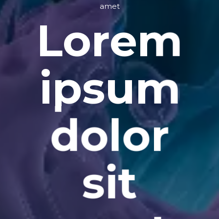
amet
Lorem
ipsum
dolor
sit