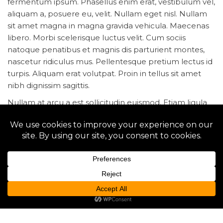
fermentum ipsum. Phasellus enim erat, vestibulum vel,
aliquam a, posuere eu, velit. Nullam eget nisl. Nullam
sit amet magna in magna gravida vehicula. Maecenas
libero. Morbi scelerisque luctus velit. Cum sociis
natoque penatibus et magnis dis parturient montes,
nascetur ridiculus mus. Pellentesque pretium lectus id
turpis. Aliquam erat volutpat. Proin in tellus sit amet
nibh dignissim sagittis.
Nullam at arcu a est sollicitudin euismod. Etiam ligula
pede, sagittis quis, interdum ultricies, scelerisque eu.
Cum sociis natoque penatibus et magnis dis parturient
montes, nascetur ridiculus mus. Maecenas sollicitudin.
Sed vel lectus. Donec odio tempus molestie, porttitor
ut, iaculis quis, sem. Cum sociis natoque penatibus et
magnis dis parturient montes, nascetur ridiculus mus.
Etiam ligula pede, sagittis quis, interdum ultricies,
scelerisque eu. Itaque earum rerum hic tenetur a
sapiente delectus, ut aut reiciendis voluptatibus
maiores alias consequatur aut perferendis doloribus