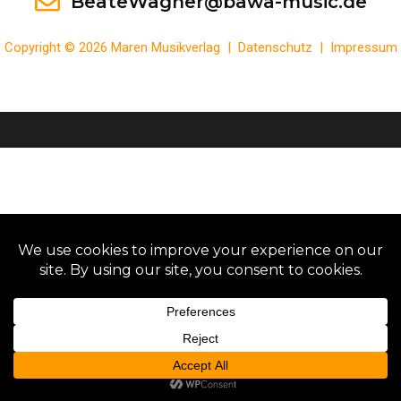
BeateWagner@bawa-music.de
Copyright © 2026 Maren Musikverlag |
Datenschutz
|
Impressum