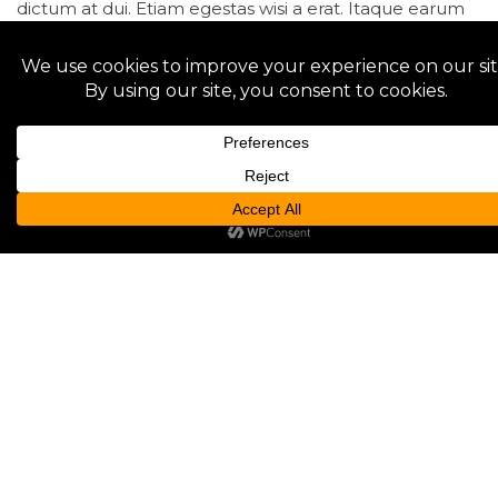
dictum at dui. Etiam egestas wisi a erat. Itaque earum
rerum hic tenetur a sapiente delectus, ut aut reiciendis
voluptatibus maiores alias consequatur aut perferendis
doloribus asperiores repellat. Nullam sit amet magna
in magna gravida vehicula. Maecenas libero. Ut enim
ad minima veniam, quis nostrum exercitationem ullam
corporis suscipit laboriosam, nisi ut aliquid ex ea
commodi consequatur? Duis aute irure dolor in
reprehenderit in voluptate velit esse cillum dolore eu
fugiat nulla pariatur. Aliquam ornare wisi eu metus.
Fusce wisi.
Etiam posuere lacus quis dolor. Nullam rhoncus
aliquam metus. Maecenas libero. Pellentesque
habitant morbi tristique senectus et netus et
malesuada fames ac turpis egestas. Sed ut perspiciatis
unde omnis iste natus error sit voluptatem
accusantium doloremque laudantium, totam rem
aperiam, eaque ipsa quae ab illo inventore veritatis et