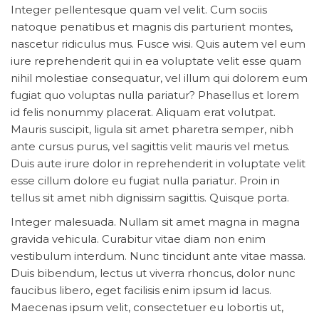
Integer pellentesque quam vel velit. Cum sociis
natoque penatibus et magnis dis parturient montes,
nascetur ridiculus mus. Fusce wisi. Quis autem vel eum
iure reprehenderit qui in ea voluptate velit esse quam
nihil molestiae consequatur, vel illum qui dolorem eum
fugiat quo voluptas nulla pariatur? Phasellus et lorem
id felis nonummy placerat. Aliquam erat volutpat.
Mauris suscipit, ligula sit amet pharetra semper, nibh
ante cursus purus, vel sagittis velit mauris vel metus.
Duis aute irure dolor in reprehenderit in voluptate velit
esse cillum dolore eu fugiat nulla pariatur. Proin in
tellus sit amet nibh dignissim sagittis. Quisque porta.
Integer malesuada. Nullam sit amet magna in magna
gravida vehicula. Curabitur vitae diam non enim
vestibulum interdum. Nunc tincidunt ante vitae massa.
Duis bibendum, lectus ut viverra rhoncus, dolor nunc
faucibus libero, eget facilisis enim ipsum id lacus.
Maecenas ipsum velit, consectetuer eu lobortis ut,