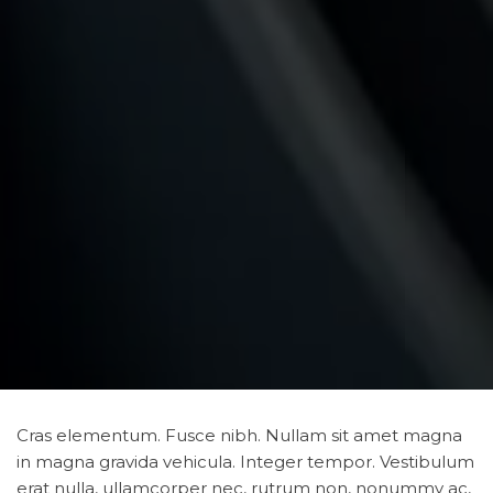
Cras elementum. Fusce nibh. Nullam sit amet magna
in magna gravida vehicula. Integer tempor. Vestibulum
erat nulla, ullamcorper nec, rutrum non, nonummy ac,