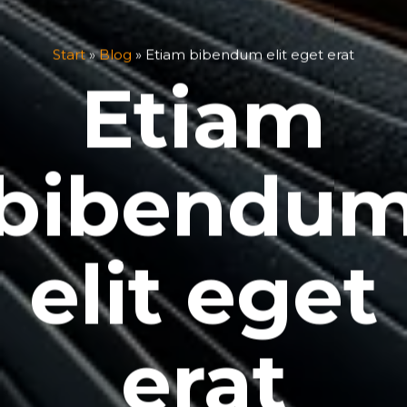
Start
»
Blog
»
Etiam bibendum elit eget erat
Etiam
bibendu
elit eget
erat