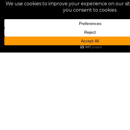
Lorem ipsum dolor sit
amet
Integer imperdiet lectus quis justo. In sem justo,
commodo ut, suscipit at, pharetra vitae, orci. Integer
imperdiet lectus quis justo. Ut tempus purus at lorem.
Maecenas fermentum, sem in pharetra pellentesque,
velit turpis volutpat ante,…
admin
0
April 29, 2019
Von
SUCHEN
Suchen
RECENT POSTS
ETIAM BIBENDUM ELIT EGET ERAT
ALIQUAM ERAT VOLUTPAT