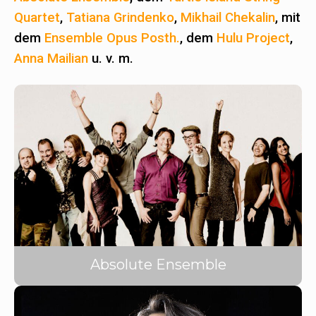
Quartet
,
Tatiana Grindenko
,
Mikhail Chekalin
, mit
dem
Ensemble Opus Posth.
, dem
Hulu Project
,
Anna Mailian
u. v. m.
Absolute Ensemble