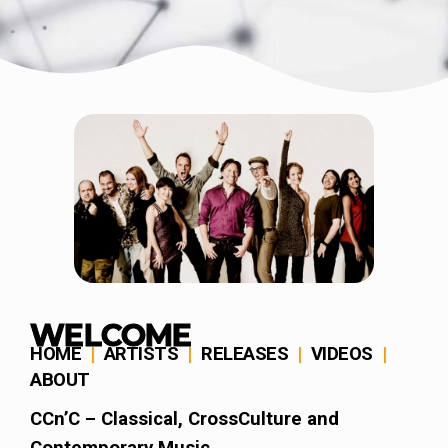
WELCOME
HOME
|
ARTISTS
|
RELEASES
|
VIDEOS
|
ABOUT
CCn’C
– Classical, CrossCulture and
Contemporary Music