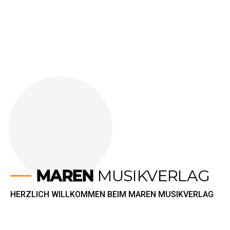
MAREN
MUSIKVERLAG
HERZLICH WILLKOMMEN BEIM MAREN MUSIKVERLAG
Als ordentliches Mitglied bei der GEMA präsentiert der
Verlag jetzt auch seine aktuellen Internetseiten. Neben
vielen Informationen über Künstler, Titel und Autoren können